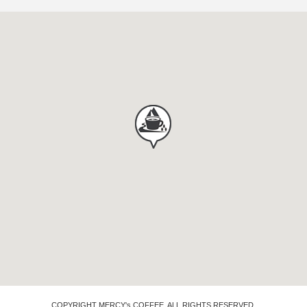
COPYRIGHT MERCY's COFFEE. ALL RIGHTS RESERVED.