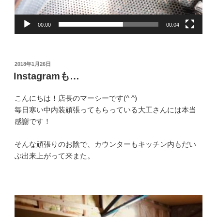
00:00
00:04
投
2018年1月26日
稿
Instagramも…
日:
こんにちは！店長のマーシーです(^ ^)
毎日寒い中内装頑張ってもらっている大工さんには本当
感謝です！
そんな頑張りのお陰で、カウンターもキッチン内もだい
ぶ出来上がって来また。