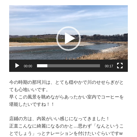
動
画
プ
レ
ー
ヤ
ー
00:00
00:17
今の時期の那珂川は、とても穏やかで川のせせらぎがと
ても心地いいです。
早くこの風景を眺めながらあったかい室内でコーヒーを
堪能したいですね！！
店鋪の方は、内装がいい感じになってきました！
正直こんなに綺麗になるのかと…思わず「なんというこ
とでしょう」っとナレーションを付けたいぐらいですw