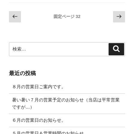
投
前
次
固定ページ
32
の
の
稿
ペ
ペ
ナ
ー
ー
ビ
ジ
ジ
検
検
ゲ
索
索:
ー
シ
最近の投稿
ョ
ン
８月の営業日ご案内です。
暑い暑い７月の営業予定のお知らせ（当店は平常営業
ですが…）
６月の営業日のお知らせ。
５月の営業日＆営業時間のお知らせ。