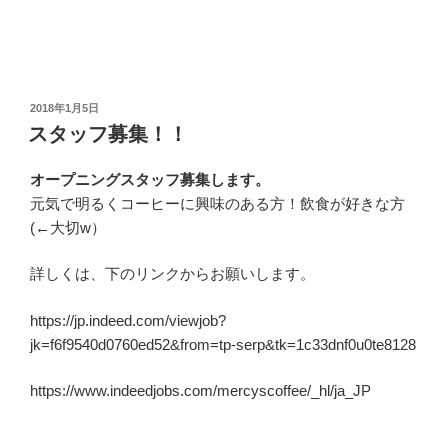
投
2018年1月5日
稿
スタッフ募集！！
日:
オープニングスタッフ募集します。
元気で明るくコーヒーに興味のある方！飲食が好きな方
(←大切w）
詳しくは、下のリンクからお願いします。
https://jp.indeed.com/viewjob?
jk=f6f9540d0760ed52&from=tp-serp&tk=1c33dnf0u0te8128
https://www.indeedjobs.com/mercyscoffee/_hl/ja_JP