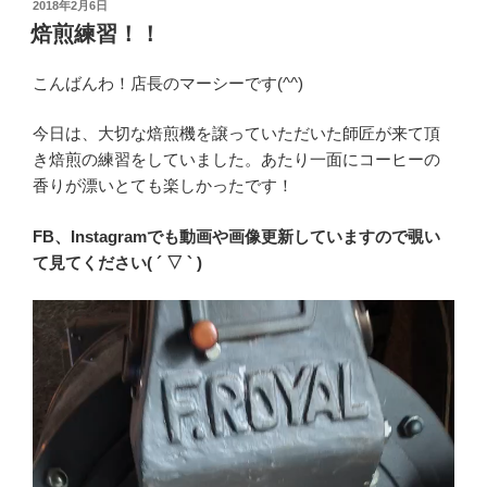
投
2018年2月6日
稿
焙煎練習！！
日:
こんばんわ！店長のマーシーです(^^)
今日は、大切な焙煎機を譲っていただいた師匠が来て頂
き焙煎の練習をしていました。あたり一面にコーヒーの
香りが漂いとても楽しかったです！
FB、Instagramでも動画や画像更新していますので覗い
て見てください( ´ ▽ ` )
動
画
プ
レ
ー
ヤ
ー