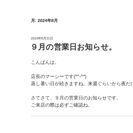
月:
2024年8月
投
2024年8月31日
稿
９月の営業日お知らせ。
日:
こんばんは。
店長のマーシーです(*^-^*)
蒸し暑い日が続きますね。来週ぐらいから夜だ
さてさて、９月の営業日のお知らせです。
ご来店の際は必ずご確認ね。