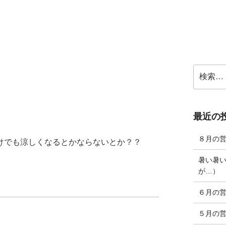
検
索:
最近の
８月の
けでも涼しくなるとかならないとか？？
暑い暑
が…）
６月の
５月の