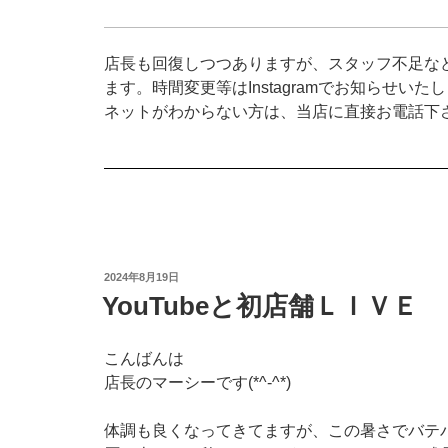
店長も回復しつつありますが、スタッフ不足な
ます。時間変更等はInstagramでお知らせい
ネットがわからない方は、当店に直接お電話下
投
2024年8月19日
稿
YouTubeと初店舗ＬＩＶＥ
日:
こんばんは
店長のマーシーです(*^-^*)
体調も良くなってきてますが、この暑さでバテ