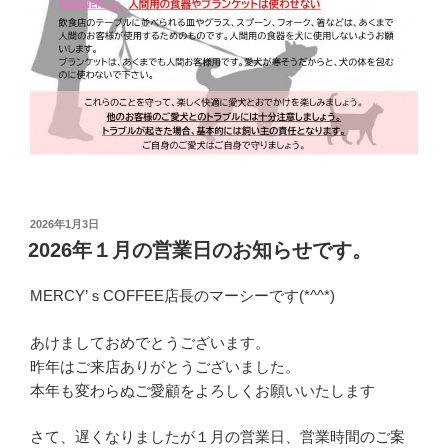
投
2026年1月3日
稿
2026年１月の営業日のお知らせです。
日:
MERCY’ｓCOFFEE店長のマーシーです(*^^*)
あけましておめでとうございます。
昨年はご来店ありがとうございました。
本年も変わらぬご愛顧をよろしくお願いいたします
さて、遅くなりましたが１月の営業日、営業時間のご案