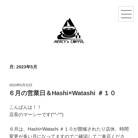
月:
2023年5月
投
2023年5月31日
稿
６月の営業日＆Hashi×Watashi ＃１０
日:
こんばんは！！
店長のマーシーです(*^-^*)
６月は、Hashi×Watashi ＃１０が開催されたり店休、時間
変更が多い月になってますのでご確認してご来店くださ