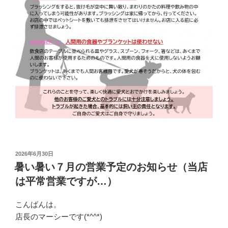
投
2026年6月30日
稿
暑い暑い７月の営業予定のお知らせ（当店
日:
は平常営業ですが…）
こんばんは。
店長のマーシーです(*^^*)