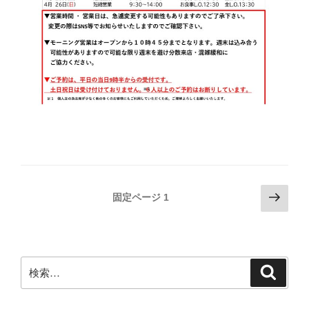
投
次
固定ページ
1
の
稿
ペ
ナ
ー
ビ
ジ
検
検
ゲ
索
索:
ー