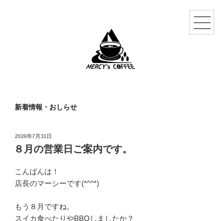
新着情報・おしらせ
投
2026年7月31日
稿
８月の営業日ご案内です。
日:
こんばんは！
店長のマーシーです(*^^*)
もう８月ですね。
スイカ食べたりやBBQしましたか？