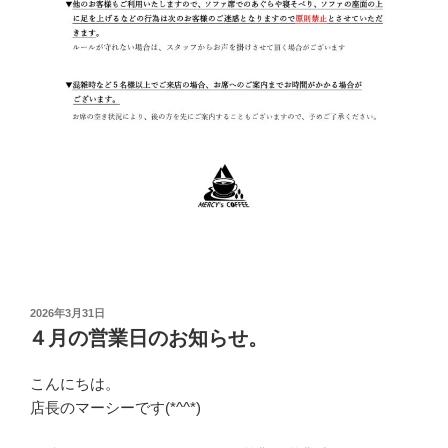
投
2026年3月31日
稿
４月の営業日のお知らせ。
日:
こんにちは。
店長のマーシーです(*^^*)