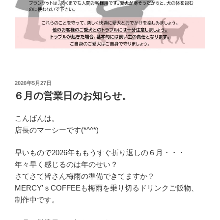
投
2026年5月27日
稿
６月の営業日のお知らせ。
日:
こんばんは。
店長のマーシーです(*^^*)
早いもので2026年ももうすぐ折り返しの６月・・・
年々早く感じるのは年のせい？
さてさて皆さん梅雨の準備できてますか？
MERCY’ｓCOFFEEも梅雨を乗り切るドリンクご飯物、
制作中です。