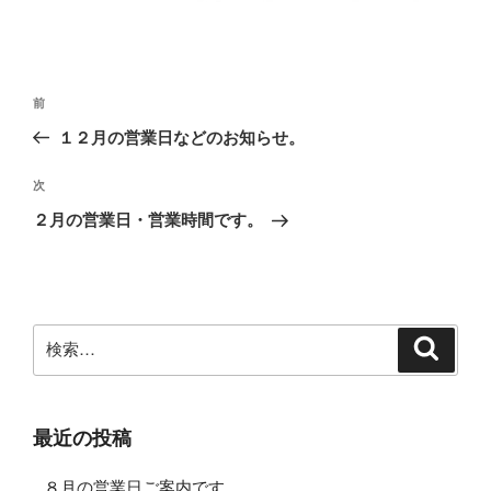
投
前
前
稿
の
１２月の営業日などのお知らせ。
ナ
投
ビ
稿
次
次
ゲ
の
２月の営業日・営業時間です。
投
ー
稿
シ
ョ
ン
検
検
索
索:
最近の投稿
８月の営業日ご案内です。