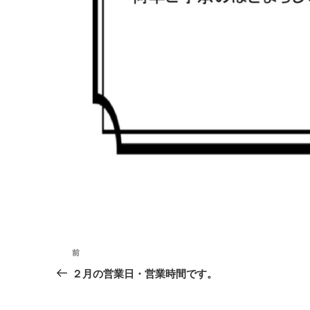
投
前
前
稿
の
２月の営業日・営業時間です。
投
ナ
稿