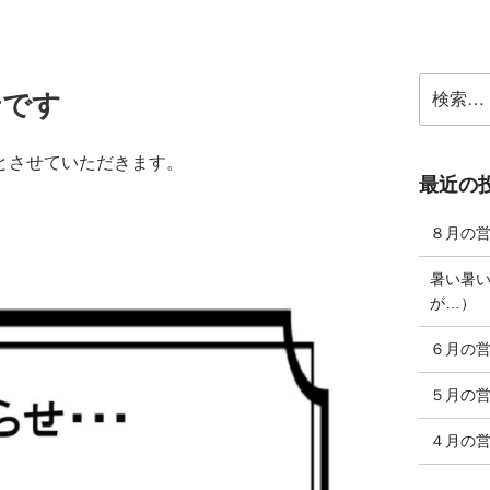
検
せです
索:
とさせていただきます。
最近の
８月の
暑い暑
が…）
６月の
５月の
４月の