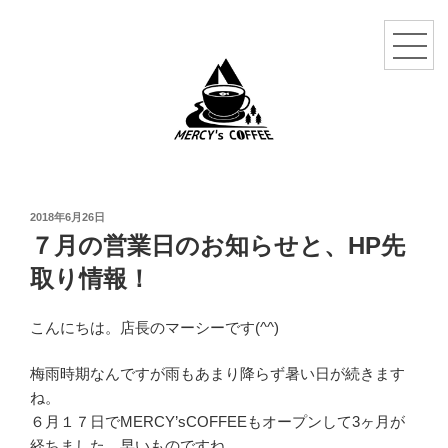
投
2018年6月26日
稿
７月の営業日のお知らせと、HP先
日:
取り情報！
こんにちは。店長のマーシーです(^^)
梅雨時期なんですが雨もあまり降らず暑い日が続きます
ね。
６月１７日でMERCY’sCOFFEEもオープンして3ヶ月が
経ちました。早いものですね。。。