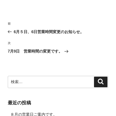
投
前
前
稿
の
6月５日、6日営業時間変更のお知らせ。
ナ
投
ビ
稿
次
次
ゲ
の
7月9日 営業時間の変更です。
投
ー
稿
シ
ョ
ン
検
検
索
索:
最近の投稿
８月の営業日ご案内です。