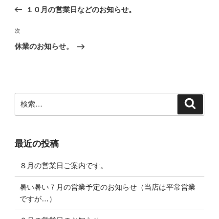
稿
の
１０月の営業日などのお知らせ。
ナ
投
ビ
稿
次
次
ゲ
の
休業のお知らせ。
投
ー
稿
シ
ョ
ン
検
検
索
索:
最近の投稿
８月の営業日ご案内です。
暑い暑い７月の営業予定のお知らせ（当店は平常営業
ですが…）