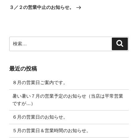
ゲ
の
３／２の営業中止のお知らせ。
投
ー
稿
シ
ョ
ン
検
検
索
索:
最近の投稿
８月の営業日ご案内です。
暑い暑い７月の営業予定のお知らせ（当店は平常営業
ですが…）
６月の営業日のお知らせ。
５月の営業日＆営業時間のお知らせ。