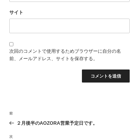
サイト
次回のコメントで使用するためブラウザーに自分の名
前、メールアドレス、サイトを保存する。
投
前
前
稿
の
２月後半のAOZORA営業予定日です。
ナ
投
ビ
稿
次
次