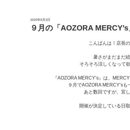
投
2020年9月3日
稿
９月の「AOZORA MERC
日:
こんばんは！店長
暑さがまだまだ
そろそろ涼しくなって欲しい
『AOZORA MERCY’s』は、MER
９月でAOZORA MERCY’
あと数回ですが、宜
開催が決定している日