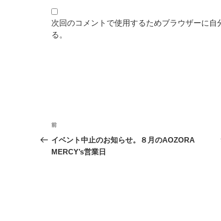
次回のコメントで使用するためブラウザーに自
る。
投
前
前
稿
の
イベント中止のお知らせ。８月のAOZORA
投
MERCY’s営業日
ナ
稿
ビ
ゲ
ー