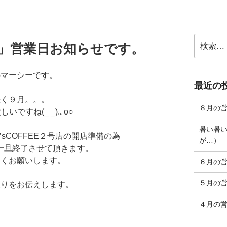
検
Y’s」営業日お知らせです。
索:
のマーシーです。
最近の
続く９月。。。
８月の
ですね(_ _).｡o○
暑い暑
CY’sCOFFEE２号店の開店準備の為
が…）
sも一旦終了させて頂きます。
しくお願いします。
６月の
５月の
取りをお伝えします。
４月の