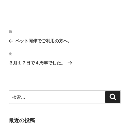
投
前
前
稿
の
ペット同伴でご利用の方へ。
ナ
投
ビ
稿
次
次
ゲ
の
３月１７日で４周年でした。
投
ー
稿
シ
ョ
ン
検
検
索
索:
最近の投稿