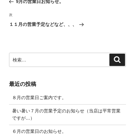
9月の営業日お知らせ。
ナ
投
ビ
稿
次
次
ゲ
の
１１月の営業予定などなど、、、
投
ー
稿
シ
ョ
ン
検
検
索
索:
最近の投稿
８月の営業日ご案内です。
暑い暑い７月の営業予定のお知らせ（当店は平常営業
ですが…）
６月の営業日のお知らせ。