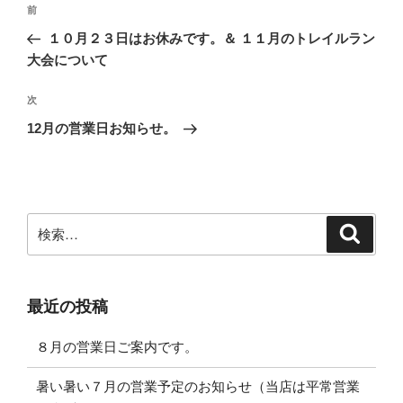
投
前
前
稿
の
１０月２３日はお休みです。＆ １１月のトレイルラン
ナ
投
大会について
ビ
稿
ゲ
次
次
の
ー
12月の営業日お知らせ。
投
シ
稿
ョ
ン
検
検
索
索:
最近の投稿
８月の営業日ご案内です。
暑い暑い７月の営業予定のお知らせ（当店は平常営業